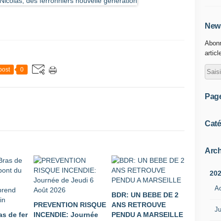
News
Abonn
articl
post
0
Pag
Caté
Arch
20
A
BDR: UN BEBE DE 2
PREVENTION RISQUE
ANS RETROUVE
Ju
s de fer
INCENDIE: Journée
PENDU A MARSEILLE