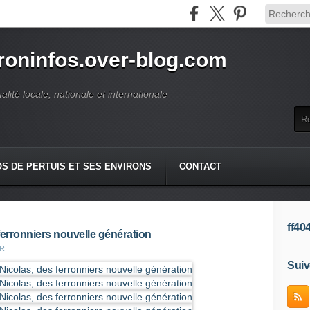
roninfos.over-blog.com
ualité locale, nationale et internationale
S DE PERTUIS ET SES ENVIRONS
CONTACT
ff40
ferronniers nouvelle génération
ER
Suiv