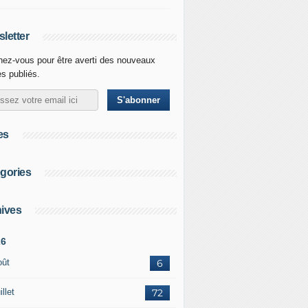
letter
ez-vous pour être averti des nouveaux
es publiés.
es
gories
ives
26
oût
6
illet
72