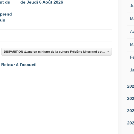
nt du
de Jeudi 6 Août 2026
Ju
 prend
M
ain
Av
M
DISPARITION :L'ancien ministre de la culture Frédéric Miterrand est mort à l'âge de 76 ans
Fé
Retour à l'accueil
Ja
20
20
20
20