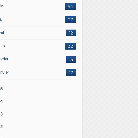
in
54
ai
27
ril
12
ars
32
vrier
15
nvier
17
25
24
23
22