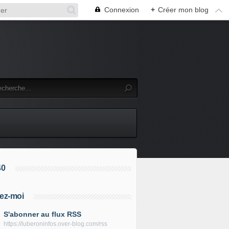
Connexion
+
Créer mon blog
40
ez-moi
S'abonner au flux RSS
https://luberoninfos.over-blog.com/rss