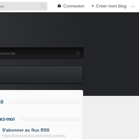
Connexion
+
Créer mon blog
40
ez-moi
S'abonner au flux RSS
https://luberoninfos.over-blog.com/rss