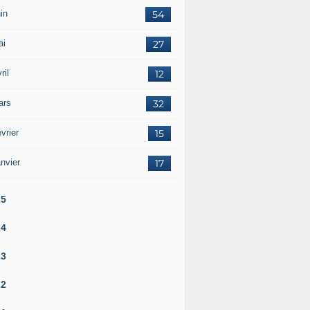
in
54
ai
27
ril
12
ars
32
vrier
15
nvier
17
25
24
23
22