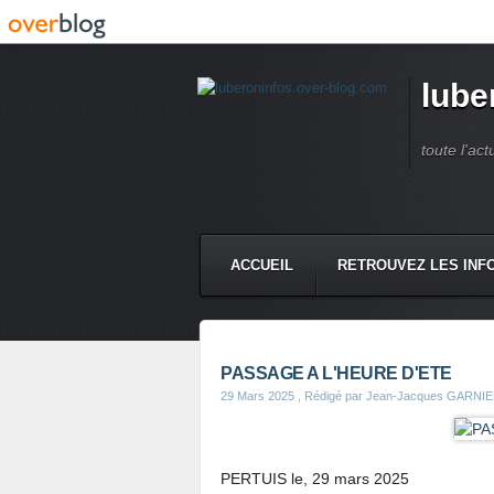
lube
toute l'act
ACCUEIL
RETROUVEZ LES INFO
PASSAGE A L'HEURE D'ETE
29 Mars 2025
, Rédigé par Jean-Jacques GARNI
PERTUIS le, 29 mars 2025