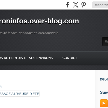
roninfos.over-blog.com
ualité locale, nationale et internationale
S DE PERTUIS ET SES ENVIRONS
CONTACT
ff40
ER
Suiv