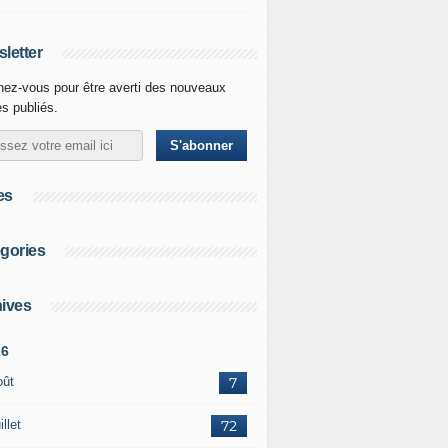
letter
ez-vous pour être averti des nouveaux
es publiés.
es
gories
ives
26
oût
7
illet
72