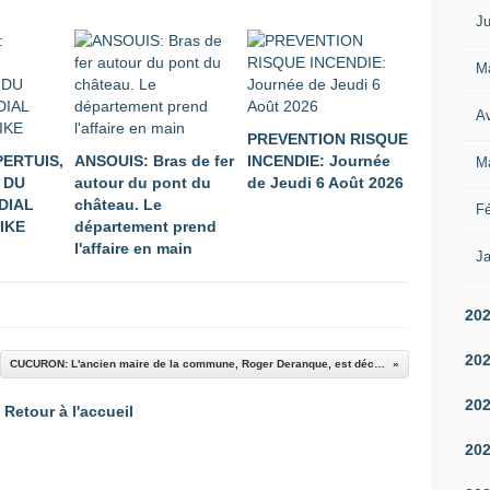
Ju
M
Av
PREVENTION RISQUE
PERTUIS,
ANSOUIS: Bras de fer
INCENDIE: Journée
M
 DU
autour du pont du
de Jeudi 6 Août 2026
DIAL
château. Le
Fé
IKE
département prend
l'affaire en main
Ja
20
20
CUCURON: L'ancien maire de la commune, Roger Deranque, est décédé
20
Retour à l'accueil
20