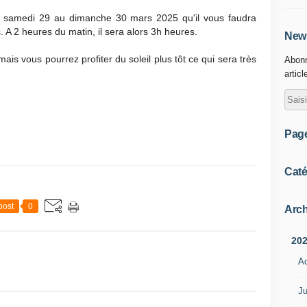
u samedi 29 au dimanche 30 mars 2025 qu'il vous faudra
 A 2 heures du matin, il sera alors 3h heures.
News
mais vous pourrez profiter du soleil plus tôt ce qui sera très
Abonn
articl
Pag
Caté
post
0
Arch
20
A
Ju