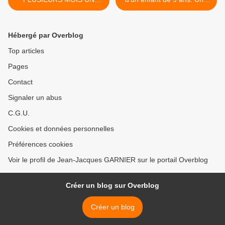
GARCON DE 9 ANS VIVAIT
enquête pour privation de
L'ENFER DANS LA
soins ouverte. >
MAISON FAMILIALE
Hébergé par Overblog
Top articles
Pages
Contact
Signaler un abus
C.G.U.
Cookies et données personnelles
Préférences cookies
Voir le profil de Jean-Jacques GARNIER sur le portail Overblog
Créer un blog sur Overblog
Créer un blog