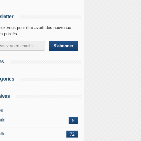
letter
ez-vous pour être averti des nouveaux
es publiés.
es
gories
ives
26
oût
6
illet
72