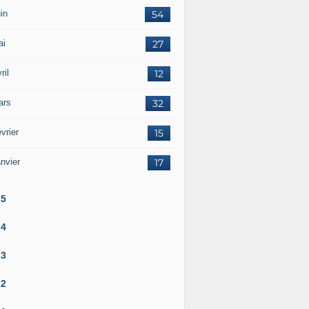
in
54
ai
27
ril
12
ars
32
vrier
15
nvier
17
25
24
23
22