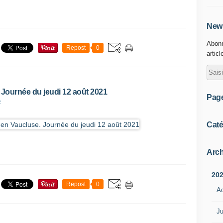
News
Abonn
Repost
0
articl
 Journée du jeudi 12 août 2021
Pag
R
Caté
Arch
20
Repost
0
A
Ju