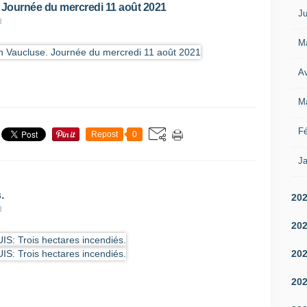
. Journée du mercredi 11 août 2021
Ju
R
M
Av
M
Fé
Repost
0
Ja
.
20
R
20
20
20