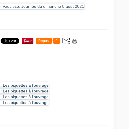
Repost
0