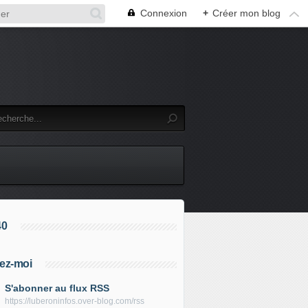
Connexion
+
Créer mon blog
40
ez-moi
S'abonner au flux RSS
https://luberoninfos.over-blog.com/rss