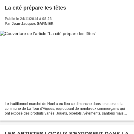
La cité prépare les fêtes
Publié le 24/11/2014 à 08:23
Par
Jean-Jacques GARNIER
Le traditionnel marché de Noel a eu lieu ce dimanche dans les rues de la
commune de La Tour d'Aigues, regroupant de nombreux commerçants qui
ont exposé des produits variés: Jouets, bibelots, vêtements, santons mais
aussi des produits de bouche, comme...
LES ARTISTES LOCAUX S'EXPOSENT DANS LA