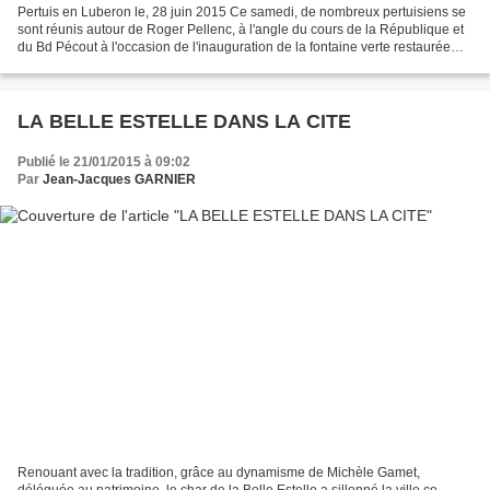
Pertuis en Luberon le, 28 juin 2015 Ce samedi, de nombreux pertuisiens se
sont réunis autour de Roger Pellenc, à l'angle du cours de la République et
du Bd Pécout à l'occasion de l'inauguration de la fontaine verte restaurée
grâce en partie aux généreux...
LA BELLE ESTELLE DANS LA CITE
Publié le 21/01/2015 à 09:02
Par
Jean-Jacques GARNIER
Renouant avec la tradition, grâce au dynamisme de Michèle Gamet,
déléguée au patrimoine, le char de la Belle Estelle a sillonné la ville ce