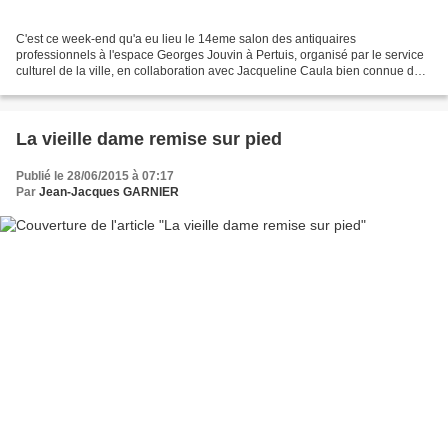
C'est ce week-end qu'a eu lieu le 14eme salon des antiquaires
professionnels à l'espace Georges Jouvin à Pertuis, organisé par le service
culturel de la ville, en collaboration avec Jacqueline Caula bien connue du
public. Malgré un temps maussade, nombreux...
La vieille dame remise sur pied
Publié le 28/06/2015 à 07:17
Par
Jean-Jacques GARNIER