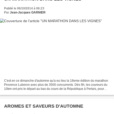
Publié le 06/10/2014 à 06:23
Par
Jean-Jacques GARNIER
C'est en ce dimanche d'automne qu'a eu lieu la 18eme édition du marathon
Provence Luberon avec plus de 3500 concurrents. Dès 9h, les coureurs du
10km ont pris le départ au bas du cours de la République à Pertuis, pour
s'élancer vers le village de Villelaure...
AROMES ET SAVEURS D'AUTOMNE