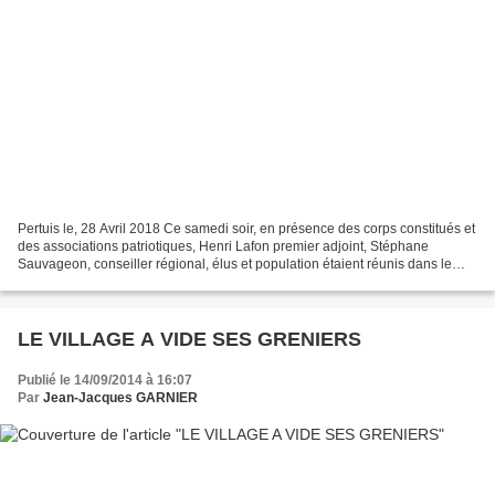
Pertuis le, 28 Avril 2018 Ce samedi soir, en présence des corps constitués et
des associations patriotiques, Henri Lafon premier adjoint, Stéphane
Sauvageon, conseiller régional, élus et population étaient réunis dans le
recueillement en souvenir de tous...
LE VILLAGE A VIDE SES GRENIERS
Publié le 14/09/2014 à 16:07
Par
Jean-Jacques GARNIER