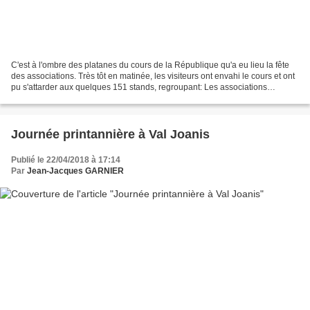
C'est à l'ombre des platanes du cours de la République qu'a eu lieu la fête
des associations. Très tôt en matinée, les visiteurs ont envahi le cours et ont
pu s'attarder aux quelques 151 stands, regroupant: Les associations
culturelles avec les arts plastiques,...
Journée printannière à Val Joanis
Publié le 22/04/2018 à 17:14
Par
Jean-Jacques GARNIER