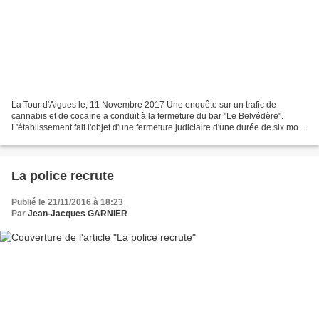
La Tour d'Aigues le, 11 Novembre 2017 Une enquête sur un trafic de
cannabis et de cocaïne a conduit à la fermeture du bar "Le Belvédère".
L'établissement fait l'objet d'une fermeture judiciaire d'une durée de six mois.
Il ressort des premières investigations...
La police recrute
Publié le 21/11/2016 à 18:23
Par
Jean-Jacques GARNIER